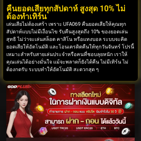
คืนยอดเสียทุกสัปดาห์ สูงสุด 10% ไม่
ต้องทำเทิร์น
เล่นเสียไม่ต้องเศร้า เพราะ UFA069 คืนยอดเสียให้คุณทุก
สัปดาห์แบบไม่มีเงื่อนไข รับคืนสูงสุดถึง 10% ของยอดเล่น
สุทธิ ไม่ว่าจะเล่นสล็อต คาสิโน หรือแทงบอล ระบบจะคิด
ยอดเสียให้อัตโนมัติ และโอนเครดิตคืนให้ทุกวันจันทร์
โปรนี้
เหมาะสำหรับสายเล่นประจำหรือคนที่ชอบลุยหนัก เราให้
คุณเล่นได้อย่างมั่นใจ แม้จะพลาดก็ยังได้คืน ไม่มีเทิร์น ไม่
ต้องกดรับ ระบบทำให้อัตโนมัติ สะดวกสุด ๆ